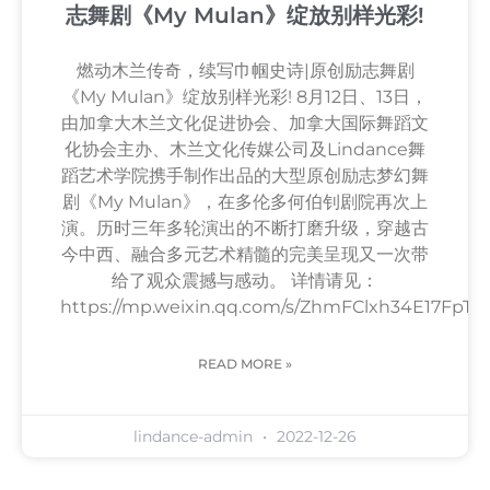
志舞剧《My Mulan》绽放别样光彩!
燃动木兰传奇，续写巾帼史诗|原创励志舞剧
《My Mulan》绽放别样光彩! 8月12日、13日，
由加拿大木兰文化促进协会、加拿大国际舞蹈文
化协会主办、木兰文化传媒公司及Lindance舞
蹈艺术学院携手制作出品的大型原创励志梦幻舞
剧《My Mulan》，在多伦多何伯钊剧院再次上
演。历时三年多轮演出的不断打磨升级，穿越古
今中西、融合多元艺术精髓的完美呈现又一次带
给了观众震撼与感动。 详情请见：
https://mp.weixin.qq.com/s/ZhmFClxh34E17FpT
READ MORE »
lindance-admin
2022-12-26