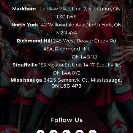
Markham
1 Laidlaw Blvd, Unit 2, Markham, ON
L3P 1W5
North York
142 Willowdale Ave, North York, ON
M2N 4Y4
Richmond Hill
245 West Beaver Creek Rd
#5A, Richmond Hill,
ON L4B 1L1
Stouffville
155 Mostar St, Unit 14-17, Stouffville,
ON L4A 0Y2
Mississauga
3425 Semenyk Ct, Mississa
uga,
ON L5C 4P9
Follow Us