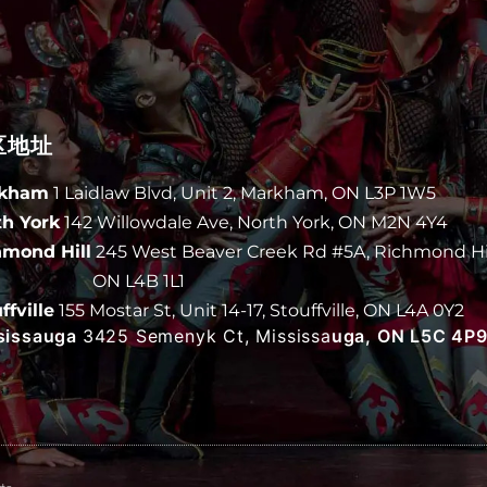
区地址
kham
1 Laidlaw Blvd, Unit 2, Markham, ON L3P 1W5
th York
142 Willowdale Ave, North York, ON M2N 4Y4
hmond Hill
245 West Beaver Creek Rd #5A, Richmond Hil
N L4B 1L1
ffville
155 Mostar St, Unit 14-17, Stouffville, ON L4A 0Y2
sissauga
3425 Semenyk Ct, Mississa
uga, ON L5C 4P