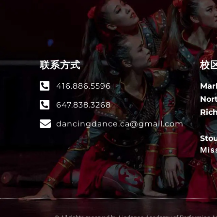
联系方式
校
416.886.5596
Mar
Nor
647.838.3268
Ric
dancingdance.ca@gmail.com
O
Stou
Mis