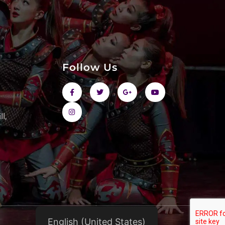
Follow Us
l,
9
English (United States)