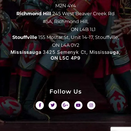
M2N 4Y4
Richmond Hill
245 West Beaver Creek Rd
#5A, Richmond Hill,
ON L4B 1L1
Stouffville
155 Mostar St, Unit 14-17, Stouffville,
ON L4A 0Y2
Mississauga
3425 Semenyk Ct, Mississa
uga,
ON L5C 4P9
Follow Us