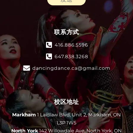
联系方式
416.886.5596
647.838.3268
dancingdance.ca@gmail.com
校区地址
Markham
1 Laidlaw Blvd, Unit 2, Markham, ON
L3P 1W5
North York
142 Willowdale Ave, North York, ON