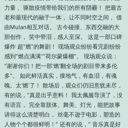
力量， 驱散疫情带给我们的所有阴霾！ 把最古
老和最现代的融于一体， 让不同时空之间， 借
由Mulan相互对话。 古今碰撞、东西交融的大
胆创作， 笑中带泪，感人至深。 这是一部口碑
爆炸 超“燃”的舞剧！ 现场观众纷纷看完剧纷纷
感到“燃点满满”“荷尔蒙爆棚”。 现场观众说：
“谢谢你们！把一部‘燃’翻全场的剧目带来多伦
多”。 如此鲜活真实，接地气，有血泪，有魂
魄。太‘燃’了！ 散场后，观众们仍旧意犹未尽，
有的说，“真是出乎意料！ 我太佩服导演了，没
有语言， 完全靠肢体、舞美、灯光，能把故事
讲得这么清楚明白， 丝毫不逊于电影，塑造的
人物个个都很鲜明！” 还有的说，“ 音乐真是好