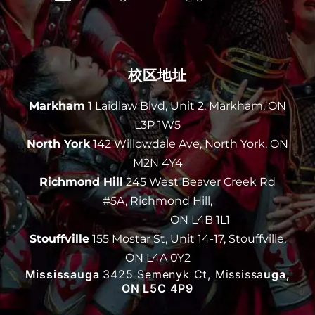
校区地址
Markham
1 Laidlaw Blvd, Unit 2, Markham, ON
L3P 1W5
North York
142 Willowdale Ave, North York, ON
M2N 4Y4
Richmond Hill
245 West Beaver Creek Rd
#5A, Richmond Hill,
ON L4B 1L1
Stouffville
155 Mostar St, Unit 14-17, Stouffville,
ON L4A 0Y2
Mississauga
3425 Semenyk Ct, Mississa
uga,
ON L5C 4P9