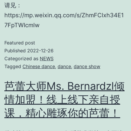
请见：
https://mp.weixin.qq.com/s/ZhmFClxh34E1
7FpTWIcmlw
Featured post
Published
2022-12-26
Categorized as
NEWS
Tagged
Chinese dance
,
dance
,
dance show
芭蕾大师Ms. Bernardzl倾
情加盟！线上线下亲自授
课，精心雕琢你的芭蕾！