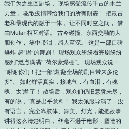
我们为之重回剧场， 现场感受流传千古的木兰
力量， 驱散疫情带给我们的所有阴霾！ 把最古
老和最现代的融于一体， 让不同时空之间， 借
由Mulan相互对话。 古今碰撞、东西交融的大
胆创作， 笑中带泪，感人至深。 这是一部口碑
爆炸 超“燃”的舞剧！ 现场观众纷纷看完剧纷纷
感到“燃点满满”“荷尔蒙爆棚”。 现场观众说：
“谢谢你们！把一部‘燃’翻全场的剧目带来多伦
多”。 如此鲜活真实，接地气，有血泪，有魂
魄。太‘燃’了！ 散场后，观众们仍旧意犹未尽，
有的说，“真是出乎意料！ 我太佩服导演了，没
有语言， 完全靠肢体、舞美、灯光，能把故事
讲得这么清楚明白， 丝毫不逊于电影，塑造的