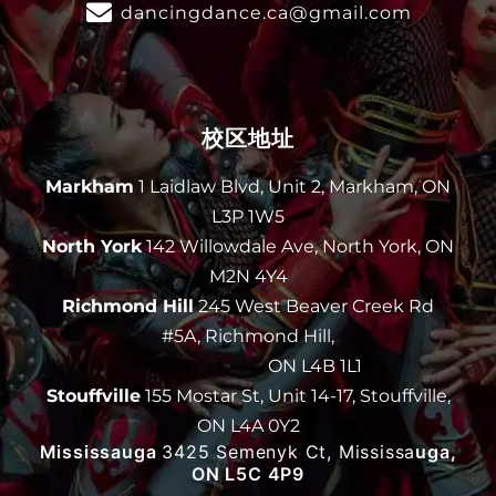
dancingdance.ca@gmail.com
校区地址
Markham
1 Laidlaw Blvd, Unit 2, Markham, ON
L3P 1W5
North York
142 Willowdale Ave, North York, ON
M2N 4Y4
Richmond Hill
245 West Beaver Creek Rd
#5A, Richmond Hill,
ON L4B 1L1
Stouffville
155 Mostar St, Unit 14-17, Stouffville,
ON L4A 0Y2
Mississauga
3425 Semenyk Ct, Mississa
uga,
ON L5C 4P9