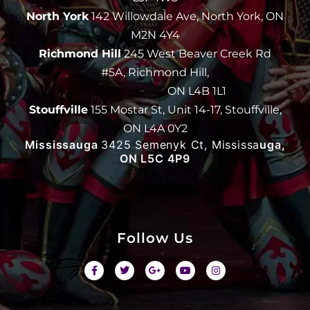
North York
142 Willowdale Ave, North York, ON
M2N 4Y4
Richmond Hill
245 West Beaver Creek Rd
#5A, Richmond Hill,
ON L4B 1L1
Stouffville
155 Mostar St, Unit 14-17, Stouffville,
ON L4A 0Y2
Mississauga
3425 Semenyk Ct, Mississa
uga,
ON L5C 4P9
Follow Us