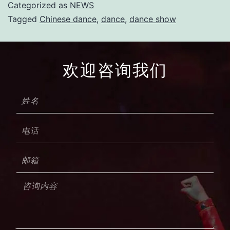
Categorized as
NEWS
Tagged
Chinese dance
,
dance
,
dance show
欢迎咨询我们