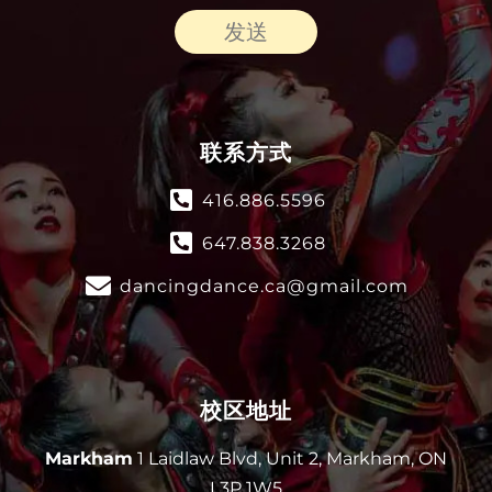
发送
联系方式
416.886.5596
647.838.3268
dancingdance.ca@gmail.com
校区地址
Markham
1 Laidlaw Blvd, Unit 2, Markham, ON
L3P 1W5